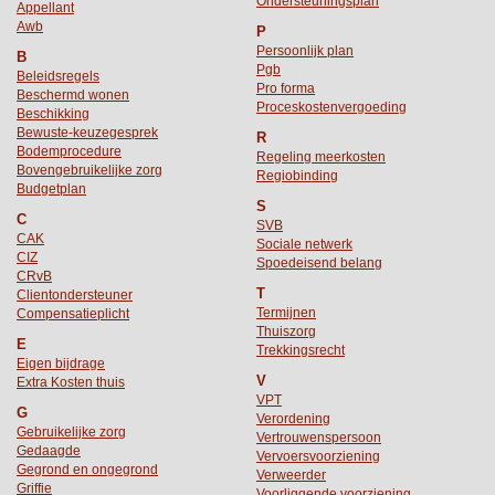
Ondersteuningsplan
Appellant
Awb
P
Persoonlijk plan
B
Pgb
Beleidsregels
Pro forma
Beschermd wonen
Proceskostenvergoeding
Beschikking
Bewuste-keuzegesprek
R
Bodemprocedure
Regeling meerkosten
Bovengebruikelijke zorg
Regiobinding
Budgetplan
S
C
SVB
CAK
Sociale netwerk
CIZ
Spoedeisend belang
CRvB
T
Clientondersteuner
Termijnen
Compensatieplicht
Thuiszorg
E
Trekkingsrecht
Eigen bijdrage
V
Extra Kosten thuis
VPT
G
Verordening
Gebruikelijke zorg
Vertrouwenspersoon
Gedaagde
Vervoersvoorziening
Gegrond en ongegrond
Verweerder
Griffie
Voorliggende voorziening