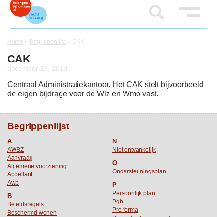
Home
>
Begrippenlijst
>
CAK
CAK
december 16, 2018
Centraal Administratiekantoor. Het CAK stelt bijvoorbeeld
de eigen bijdrage voor de Wlz en Wmo vast.
Begrippenlijst
A
N
AWBZ
Niet ontvankelijk
Aanvraag
O
Algemene voorziening
Ondersteuningsplan
Appellant
Awb
P
Persoonlijk plan
B
Pgb
Beleidsregels
Pro forma
Beschermd wonen