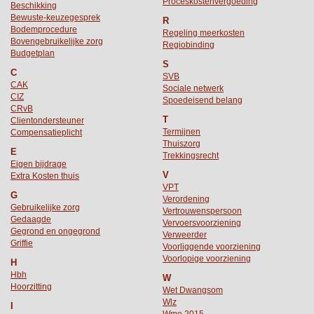
Proceskostenvergoeding
Beschikking
Bewuste-keuzegesprek
R
Bodemprocedure
Regeling meerkosten
Bovengebruikelijke zorg
Regiobinding
Budgetplan
S
C
SVB
CAK
Sociale netwerk
CIZ
Spoedeisend belang
CRvB
T
Clientondersteuner
Termijnen
Compensatieplicht
Thuiszorg
E
Trekkingsrecht
Eigen bijdrage
V
Extra Kosten thuis
VPT
G
Verordening
Gebruikelijke zorg
Vertrouwenspersoon
Gedaagde
Vervoersvoorziening
Gegrond en ongegrond
Verweerder
Griffie
Voorliggende voorziening
Voorlopige voorziening
H
Hbh
W
Hoorzitting
Wet Dwangsom
Wlz
I
Wmo 2015