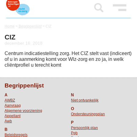
Home
>
Begrippenlijst
>
CIZ
CIZ
december 16, 2018
Centrum indicatiestelling zorg. Het CIZ stelt vast (indiceert)
of u in aanmerking komt voor Wlz-zorg en zo ja, in welk
cliëntprofiel u terecht komt
Begrippenlijst
A
N
AWBZ
Niet ontvankelijk
Aanvraag
O
Algemene voorziening
Ondersteuningsplan
Appellant
Awb
P
Persoonlijk plan
B
Pgb
Beleidsregels