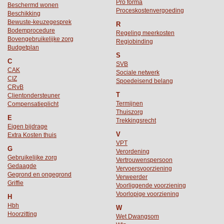
Pro forma
Beschermd wonen
Proceskostenvergoeding
Beschikking
Bewuste-keuzegesprek
R
Bodemprocedure
Regeling meerkosten
Bovengebruikelijke zorg
Regiobinding
Budgetplan
S
C
SVB
CAK
Sociale netwerk
CIZ
Spoedeisend belang
CRvB
T
Clientondersteuner
Termijnen
Compensatieplicht
Thuiszorg
E
Trekkingsrecht
Eigen bijdrage
V
Extra Kosten thuis
VPT
G
Verordening
Gebruikelijke zorg
Vertrouwenspersoon
Gedaagde
Vervoersvoorziening
Gegrond en ongegrond
Verweerder
Griffie
Voorliggende voorziening
Voorlopige voorziening
H
Hbh
W
Hoorzitting
Wet Dwangsom