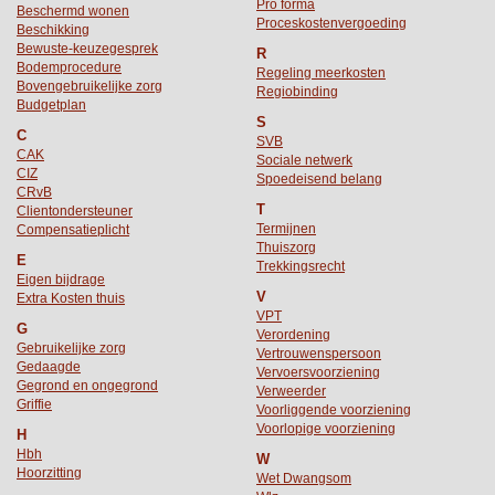
Pro forma
Beschermd wonen
Proceskostenvergoeding
Beschikking
Bewuste-keuzegesprek
R
Bodemprocedure
Regeling meerkosten
Bovengebruikelijke zorg
Regiobinding
Budgetplan
S
C
SVB
CAK
Sociale netwerk
CIZ
Spoedeisend belang
CRvB
T
Clientondersteuner
Termijnen
Compensatieplicht
Thuiszorg
E
Trekkingsrecht
Eigen bijdrage
V
Extra Kosten thuis
VPT
G
Verordening
Gebruikelijke zorg
Vertrouwenspersoon
Gedaagde
Vervoersvoorziening
Gegrond en ongegrond
Verweerder
Griffie
Voorliggende voorziening
Voorlopige voorziening
H
Hbh
W
Hoorzitting
Wet Dwangsom