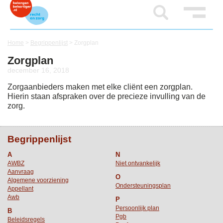
Home
>
Begrippenlijst
>
Zorgplan
Zorgplan
december 16, 2018
Zorgaanbieders maken met elke cliënt een zorgplan.
Hierin staan afspraken over de precieze invulling van de
zorg.
Begrippenlijst
A
N
AWBZ
Niet ontvankelijk
Aanvraag
O
Algemene voorziening
Ondersteuningsplan
Appellant
Awb
P
Persoonlijk plan
B
Pgb
Beleidsregels