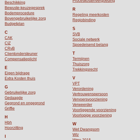
Proceskostenvergoeding
Beschikking
Bewuste-keuzegesprek
R
Bodemprocedure
Regeling meerkosten
Bovengebruikelijke zorg
Regiobinding
Budgetplan
S
C
SVB
CAK
Sociale netwerk
CIZ
Spoedeisend belang
CRvB
T
Clientondersteuner
Termijnen
Compensatieplicht
Thuiszorg
E
Trekkingsrecht
Eigen bijdrage
V
Extra Kosten thuis
VPT
G
Verordening
Gebruikelijke zorg
Vertrouwenspersoon
Gedaagde
Vervoersvoorziening
Gegrond en ongegrond
Verweerder
Griffie
Voorliggende voorziening
Voorlopige voorziening
H
Hbh
W
Hoorzitting
Wet Dwangsom
Wlz
I
Wmo 2015