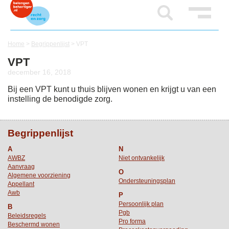
Home
>
Begrippenlijst
>
VPT
VPT
december 16, 2018
Bij een VPT kunt u thuis blijven wonen en krijgt u van een
instelling de benodigde zorg.
Begrippenlijst
A
N
AWBZ
Niet ontvankelijk
Aanvraag
O
Algemene voorziening
Ondersteuningsplan
Appellant
Awb
P
Persoonlijk plan
B
Pgb
Beleidsregels
Pro forma
Beschermd wonen