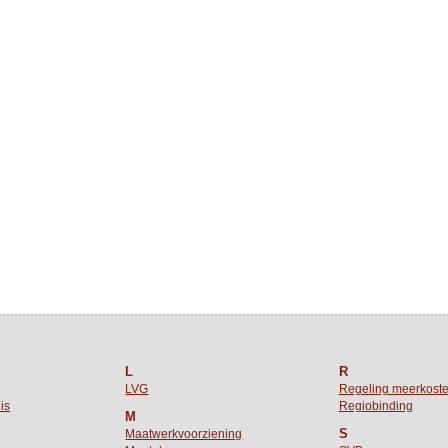
L
R
LVG
Regeling meerkost
is
Regiobinding
M
S
Maatwerkvoorziening