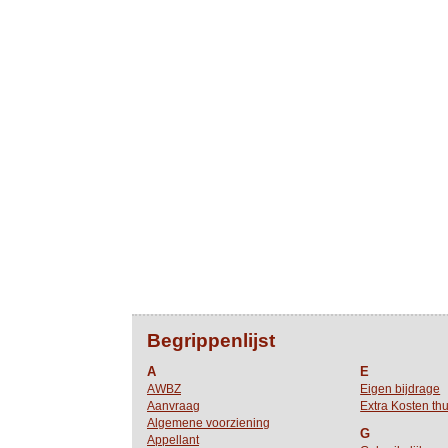
Begrippenlijst
A
E
AWBZ
Eigen bijdrage
Aanvraag
Extra Kosten thu
Algemene voorziening
G
Appellant