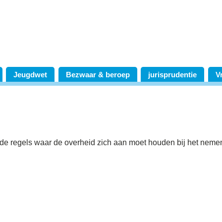
Jeugdwet
Bezwaar & beroep
jurisprudentie
V
 de regels waar de overheid zich aan moet houden bij het neme