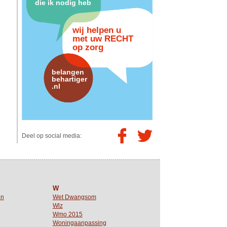
die ik nodig heb
wij helpen u
met uw RECHT
op zorg
belangen
behartiger
.nl
Deel op social media:
W
en
Wet Dwangsom
Wlz
Wmo 2015
Woningaanpassing