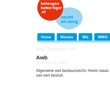
Home
Nieuws
Wlz
WMO
Home
>
Begrippenlijst
>
Awb
Awb
december 16, 2018
Algemene wet bestuursrecht. Hierin staan
van een besluit.