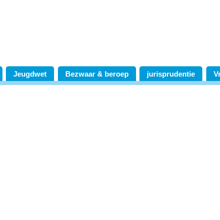
Jeugdwet
Bezwaar & beroep
jurisprudentie
V