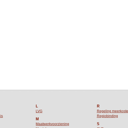
L
R
LVG
Regeling meerkost
is
Regiobinding
M
S
Maatwerkvoorziening