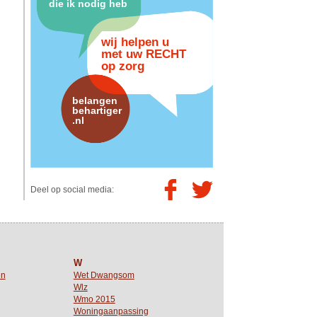
die ik nodig heb
wij helpen u
met uw RECHT
op zorg
belangen
behartiger
.nl
Deel op social media:
W
en
Wet Dwangsom
Wlz
Wmo 2015
Woningaanpassing