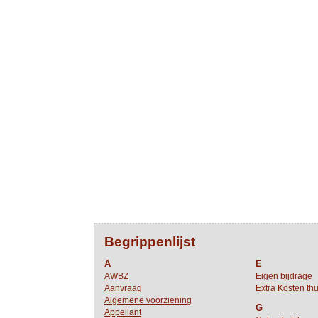
Begrippenlijst
A
E
AWBZ
Eigen bijdrage
Aanvraag
Extra Kosten thu
Algemene voorziening
G
Appellant