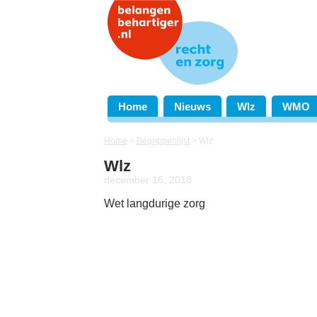
Home
Nieuws
Wlz
WMO
Home
>
Begrippenlijst
>
Wlz
Wlz
december 16, 2018
Wet langdurige zorg