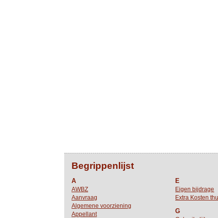
Begrippenlijst
A
E
AWBZ
Eigen bijdrage
Aanvraag
Extra Kosten thu
Algemene voorziening
G
Appellant