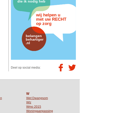
die ik nodig heb
wij helpen u
met uw RECHT
op zorg
belangen
behartiger
.nl
Deel op social media:
W
en
Wet Dwangsom
Wlz
Wmo 2015
Woningaanpassing