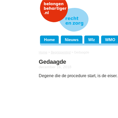
Home
Nieuws
Wlz
WMO
Home
>
Begrippenlijst
>
Gedaagde
Gedaagde
december 16, 2018
Degene die de procedure start, is de eiser