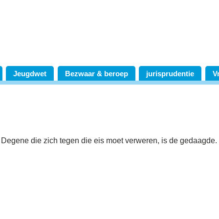
Jeugdwet
Bezwaar & beroep
jurisprudentie
V
. Degene die zich tegen die eis moet verweren, is de gedaagde.