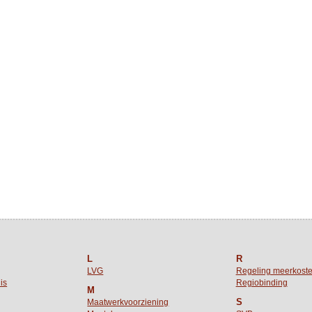
L
R
LVG
Regeling meerkost
is
Regiobinding
M
S
Maatwerkvoorziening