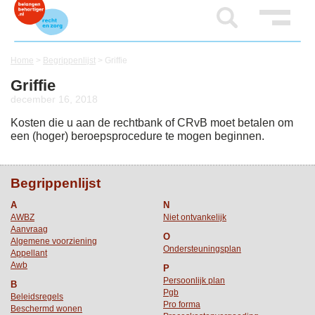
Home
>
Begrippenlijst
>
Griffie
Griffie
december 16, 2018
Kosten die u aan de rechtbank of CRvB moet betalen om
een (hoger) beroepsprocedure te mogen beginnen.
Begrippenlijst
A
N
AWBZ
Niet ontvankelijk
Aanvraag
O
Algemene voorziening
Ondersteuningsplan
Appellant
Awb
P
Persoonlijk plan
B
Pgb
Beleidsregels
Pro forma
Beschermd wonen