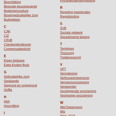
Proceskostenvergoeding
Beschikking
Bewuste-keuzegesprek
R
Bodemprocedure
Regeling meerkosten
Bovengebruikelijke zorg
Regiobinding
Budgetplan
S
C
SVB
CAK
Sociale netwerk
CIZ
Spoedeisend belang
CRvB
T
Clientondersteuner
Termijnen
Compensatieplicht
Thuiszorg
E
Trekkingsrecht
Eigen bijdrage
V
Extra Kosten thuis
VPT
G
Verordening
Gebruikelijke zorg
Vertrouwenspersoon
Gedaagde
Vervoersvoorziening
Gegrond en ongegrond
Verweerder
Griffie
Voorliggende voorziening
Voorlopige voorziening
H
Hbh
W
Hoorzitting
Wet Dwangsom
Wlz
I
Wmo 2015