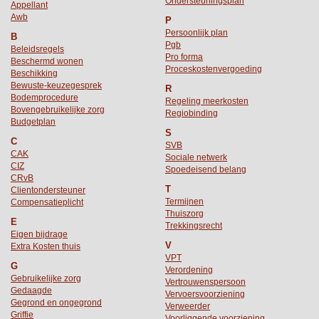
Ondersteuningsplan
Appellant
Awb
P
Persoonlijk plan
B
Pgb
Beleidsregels
Pro forma
Beschermd wonen
Proceskostenvergoeding
Beschikking
Bewuste-keuzegesprek
R
Bodemprocedure
Regeling meerkosten
Bovengebruikelijke zorg
Regiobinding
Budgetplan
S
C
SVB
CAK
Sociale netwerk
CIZ
Spoedeisend belang
CRvB
T
Clientondersteuner
Termijnen
Compensatieplicht
Thuiszorg
E
Trekkingsrecht
Eigen bijdrage
V
Extra Kosten thuis
VPT
G
Verordening
Gebruikelijke zorg
Vertrouwenspersoon
Gedaagde
Vervoersvoorziening
Gegrond en ongegrond
Verweerder
Griffie
Voorliggende voorziening