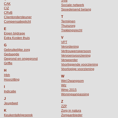
SVB
CAK
Sociale netwerk
CIZ
Spoedeisend belang
CRvB
T
Clientondersteuner
Termijnen
Compensatieplicht
Thuiszorg
E
Trekkingsrecht
Eigen bijdrage
V
Extra Kosten thuis
VPT
G
Verordening
Gebruikelijke zorg
Vertrouwenspersoon
Gedaagde
Vervoersvoorziening
Gegrond en ongegrond
Verweerder
Griffie
Voorliggende voorziening
Voorlopige voorziening
H
Hbh
W
Hoorzitting
Wet Dwangsom
Wlz
I
Wmo 2015
Indicatie
Woningaanpassing
J
Z
Jeugdwet
ZZP
K
Zorg in natura
Keukentafelgesprek
Zorgaanbieder