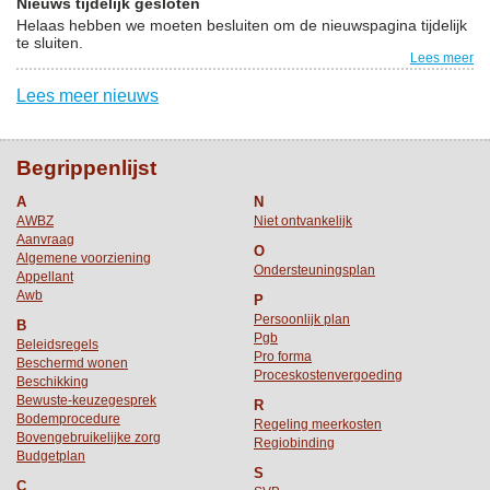
Nieuws tijdelijk gesloten
Helaas hebben we moeten besluiten om de nieuwspagina tijdelijk
te sluiten.
Lees meer
Lees meer nieuws
Begrippenlijst
A
N
AWBZ
Niet ontvankelijk
Aanvraag
O
Algemene voorziening
Ondersteuningsplan
Appellant
Awb
P
Persoonlijk plan
B
Pgb
Beleidsregels
Pro forma
Beschermd wonen
Proceskostenvergoeding
Beschikking
Bewuste-keuzegesprek
R
Bodemprocedure
Regeling meerkosten
Bovengebruikelijke zorg
Regiobinding
Budgetplan
S
C