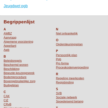
Jeugdwet pgb
Begrippenlijst
A
N
AWBZ
Niet ontvankelijk
Aanvraag
O
Algemene voorziening
Ondersteuningsplan
Appellant
Awb
P
Persoonlijk plan
B
Pgb
Beleidsregels
Pro forma
Beschermd wonen
Proceskostenvergoeding
Beschikking
Bewuste-keuzegesprek
R
Bodemprocedure
Regeling meerkosten
Bovengebruikelijke zorg
Regiobinding
Budgetplan
S
C
SVB
CAK
Sociale netwerk
CIZ
Spoedeisend belang
CRvB