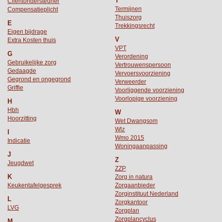
T
Clientondersteuner
Termijnen
Compensatieplicht
Thuiszorg
E
Trekkingsrecht
Eigen bijdrage
V
Extra Kosten thuis
VPT
G
Verordening
Gebruikelijke zorg
Vertrouwenspersoon
Gedaagde
Vervoersvoorziening
Gegrond en ongegrond
Verweerder
Griffie
Voorliggende voorziening
Voorlopige voorziening
H
Hbh
W
Hoorzitting
Wet Dwangsom
Wlz
I
Wmo 2015
Indicatie
Woningaanpassing
J
Z
Jeugdwet
ZZP
K
Zorg in natura
Keukentafelgesprek
Zorgaanbieder
Zorginstituut Nederland
L
Zorgkantoor
LVG
Zorgplan
Zorgplancyclus
M