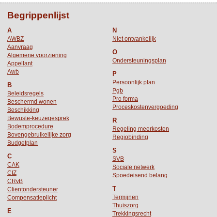
Begrippenlijst
A
N
AWBZ
Niet ontvankelijk
Aanvraag
O
Algemene voorziening
Ondersteuningsplan
Appellant
Awb
P
Persoonlijk plan
B
Pgb
Beleidsregels
Pro forma
Beschermd wonen
Proceskostenvergoeding
Beschikking
Bewuste-keuzegesprek
R
Bodemprocedure
Regeling meerkosten
Bovengebruikelijke zorg
Regiobinding
Budgetplan
S
C
SVB
CAK
Sociale netwerk
CIZ
Spoedeisend belang
CRvB
T
Clientondersteuner
Termijnen
Compensatieplicht
Thuiszorg
E
Trekkingsrecht