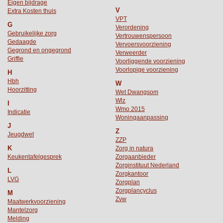
Eigen bijdrage
V
Extra Kosten thuis
VPT
G
Verordening
Gebruikelijke zorg
Vertrouwenspersoon
Gedaagde
Vervoersvoorziening
Gegrond en ongegrond
Verweerder
Griffie
Voorliggende voorziening
Voorlopige voorziening
H
Hbh
W
Hoorzitting
Wet Dwangsom
Wlz
I
Wmo 2015
Indicatie
Woningaanpassing
J
Z
Jeugdwet
ZZP
K
Zorg in natura
Keukentafelgesprek
Zorgaanbieder
Zorginstituut Nederland
L
Zorgkantoor
LVG
Zorgplan
Zorgplancyclus
M
Zvw
Maatwerkvoorziening
Mantelzorg
Melding