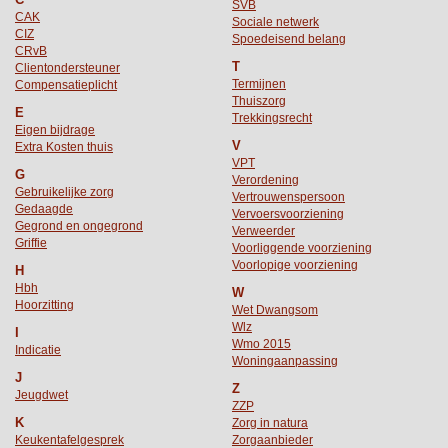
SVB
CAK
Sociale netwerk
CIZ
Spoedeisend belang
CRvB
T
Clientondersteuner
Termijnen
Compensatieplicht
Thuiszorg
E
Trekkingsrecht
Eigen bijdrage
V
Extra Kosten thuis
VPT
G
Verordening
Gebruikelijke zorg
Vertrouwenspersoon
Gedaagde
Vervoersvoorziening
Gegrond en ongegrond
Verweerder
Griffie
Voorliggende voorziening
Voorlopige voorziening
H
Hbh
W
Hoorzitting
Wet Dwangsom
Wlz
I
Wmo 2015
Indicatie
Woningaanpassing
J
Z
Jeugdwet
ZZP
K
Zorg in natura
Keukentafelgesprek
Zorgaanbieder