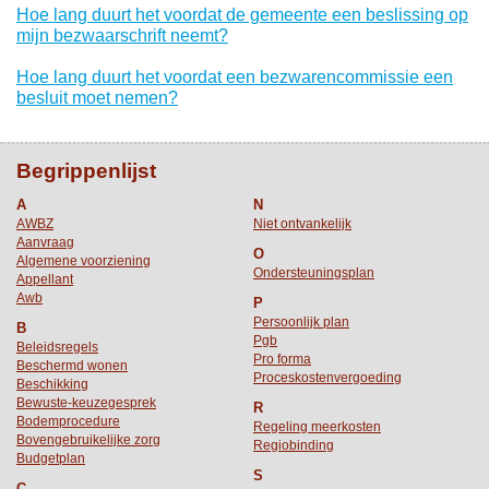
Hoe lang duurt het voordat de gemeente een beslissing op
mijn bezwaarschrift neemt?
Hoe lang duurt het voordat een bezwarencommissie een
besluit moet nemen?
Begrippenlijst
A
N
AWBZ
Niet ontvankelijk
Aanvraag
O
Algemene voorziening
Ondersteuningsplan
Appellant
Awb
P
Persoonlijk plan
B
Pgb
Beleidsregels
Pro forma
Beschermd wonen
Proceskostenvergoeding
Beschikking
Bewuste-keuzegesprek
R
Bodemprocedure
Regeling meerkosten
Bovengebruikelijke zorg
Regiobinding
Budgetplan
S
C