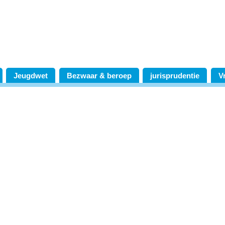
Jeugdwet
Bezwaar & beroep
jurisprudentie
V