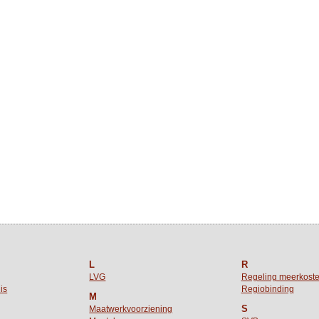
L
R
LVG
Regeling meerkost
is
Regiobinding
M
S
Maatwerkvoorziening