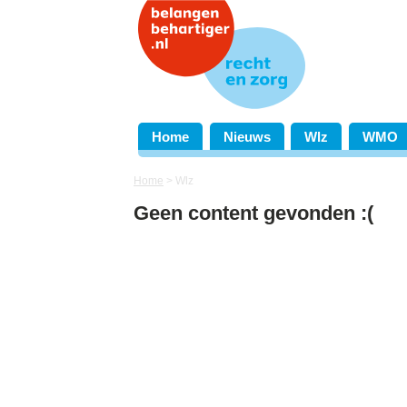
Home
Nieuws
Wlz
WMO
Home
>
Wlz
Geen content gevonden :(