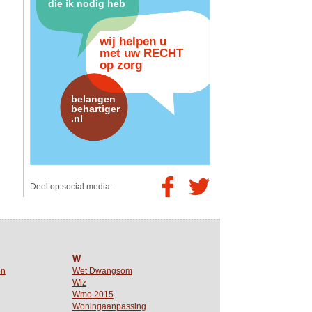
die ik nodig heb
wij helpen u
met uw RECHT
op zorg
belangen
behartiger
.nl
Deel op social media:
W
en
Wet Dwangsom
Wlz
Wmo 2015
Woningaanpassing