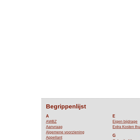
Begrippenlijst
A
E
AWBZ
Eigen bijdrage
Aanvraag
Extra Kosten thu
Algemene voorziening
G
Appellant