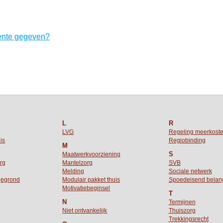
ente gegeven?
L
R
LVG
Regeling meerkost
is
Regiobinding
M
S
Maatwerkvoorziening
org
Mantelzorg
SVB
Melding
Sociale netwerk
gegrond
Modulair pakket thuis
Spoedeisend belan
Motivatiebeginsel
T
N
Termijnen
Niet ontvankelijk
Thuiszorg
Trekkingsrecht