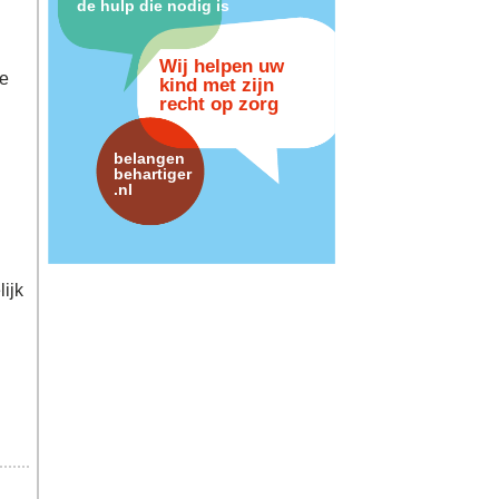
de hulp die nodig is
Wij helpen uw
ie
kind met zijn
recht op zorg
belangen
behartiger
.nl
ijk