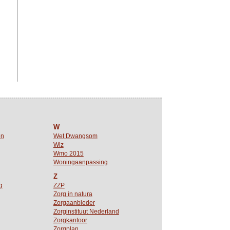
W
en
Wet Dwangsom
Wlz
Wmo 2015
Woningaanpassing
Z
g
ZZP
Zorg in natura
Zorgaanbieder
Zorginstituut Nederland
Zorgkantoor
Zorgplan