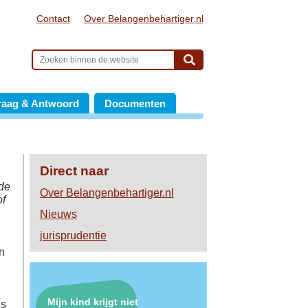
Contact
Over Belangenbehartiger.nl
raag & Antwoord
Documenten
Direct naar
 de
Over Belangenbehartiger.nl
of
Nieuws
jurisprudentie
n
Mijn kind krijgt niet
is