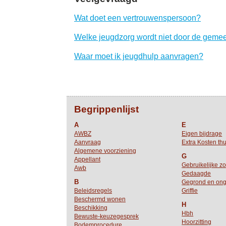
Wat doet een vertrouwenspersoon?
Welke jeugdzorg wordt niet door de geme
Waar moet ik jeugdhulp aanvragen?
Begrippenlijst
A
E
AWBZ
Eigen bijdrage
Aanvraag
Extra Kosten thu
Algemene voorziening
G
Appellant
Gebruikelijke z
Awb
Gedaagde
B
Gegrond en on
Beleidsregels
Griffie
Beschermd wonen
H
Beschikking
Hbh
Bewuste-keuzegesprek
Hoorzitting
Bodemprocedure