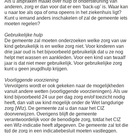
Als u afspraken maakt over hulp of ondersteuning van
anderen, zorg er dan voor dat er een ‘back-up’ is. Waar kan
u naar toe als opa of oma opeens in het ziekenhuis ligt?
Kunt u iemand anders inschakelen of zal de gemeente iets
moeten regelen?
Gebruikelijke hulp
De gemeente zal moeten onderzoeken welke zorg van uw
kind gebruikelijk is en welke zorg niet. Voor kinderen van
drie jaar oud is het bijvoorbeeld gebruikelijk dat u ze nog
helpt met wassen en aankleden. Voor een kind van twaalf
jaar is dat niet meer gebruikelijk. Voor gebruikelijke zorg
kunt u geen jeugdhulp krijgen.
Voorliggende voorziening
Vervolgens wordt er ook gekeken naar de mogelijkheden
vanuit andere wetten (voorliggende voorzieningen). Als uw
kind bijvoorbeeld 24 uur per dag zorg en/of toezicht nodig
heeft, dan valt uw kind mogelijk onder de Wet langdurige
zorg (Wlz). De gemeente zal u dan naar het CIZ
doorverwijzen. Overigens blijft de gemeente
verantwoordelijk voor de benodigde zorg, totdat het CIZ
een Wlz-indicatie heeft afgegeven. De gemeente zal tot die
tijd de zorg in een indicatiebesluit moeten vastleggen.