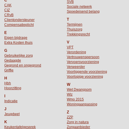
C
SVB
CAK
Sociale netwerk
CIZ
Spoedeisend belang
CRvB
T
Clientondersteuner
Termijnen
Compensatieplicht
Thuiszorg
E
Trekkingsrecht
Eigen bijdrage
V
Extra Kosten thuis
VPT
G
Verordening
Gebruikelijke zorg
Vertrouwenspersoon
Gedaagde
Vervoersvoorziening
Gegrond en ongegrond
Verweerder
Griffie
Voorliggende voorziening
Voorlopige voorziening
H
Hbh
W
Hoorzitting
Wet Dwangsom
Wlz
I
Wmo 2015
Indicatie
Woningaanpassing
J
Z
Jeugdwet
ZZP
K
Zorg in natura
Keukentafelgesprek
Zorgaanbieder