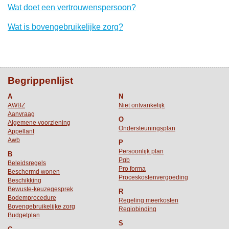
Wat doet een vertrouwenspersoon?
Wat is bovengebruikelijke zorg?
Begrippenlijst
A
N
AWBZ
Niet ontvankelijk
Aanvraag
O
Algemene voorziening
Ondersteuningsplan
Appellant
Awb
P
Persoonlijk plan
B
Pgb
Beleidsregels
Pro forma
Beschermd wonen
Proceskostenvergoeding
Beschikking
Bewuste-keuzegesprek
R
Bodemprocedure
Regeling meerkosten
Bovengebruikelijke zorg
Regiobinding
Budgetplan
S