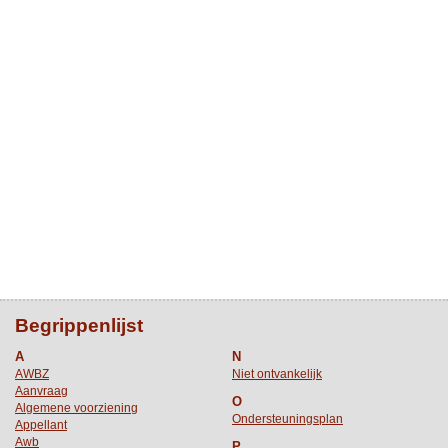
Begrippenlijst
A
N
AWBZ
Niet ontvankelijk
Aanvraag
O
Algemene voorziening
Ondersteuningsplan
Appellant
Awb
P