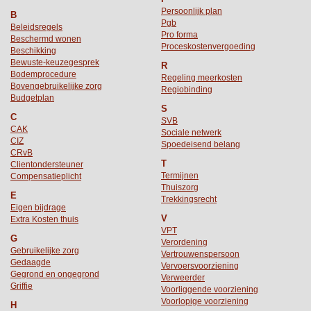
Persoonlijk plan
B
Pgb
Beleidsregels
Pro forma
Beschermd wonen
Proceskostenvergoeding
Beschikking
Bewuste-keuzegesprek
R
Bodemprocedure
Regeling meerkosten
Bovengebruikelijke zorg
Regiobinding
Budgetplan
S
C
SVB
CAK
Sociale netwerk
CIZ
Spoedeisend belang
CRvB
T
Clientondersteuner
Termijnen
Compensatieplicht
Thuiszorg
E
Trekkingsrecht
Eigen bijdrage
V
Extra Kosten thuis
VPT
G
Verordening
Gebruikelijke zorg
Vertrouwenspersoon
Gedaagde
Vervoersvoorziening
Gegrond en ongegrond
Verweerder
Griffie
Voorliggende voorziening
Voorlopige voorziening
H