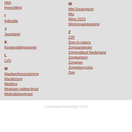
Hbh
W
Hoorzitting
Wet Dwangsom
Wlz
I
Wmo 2015
Indicatie
Woningaanpassing
J
Z
Jeugdwet
ZZP
K
Zorg in natura
Keukentafelgesprek
Zorgaanbieder
Zorginstituut Nederland
L
Zorgkantoor
LVG
Zorgplan
Zorgplancyclus
M
Zvw
Maatwerkvoorziening
Mantelzorg
Melding
Modulair pakket thuis
Motivatiebeginsel
© Belangenbehartiger 2026