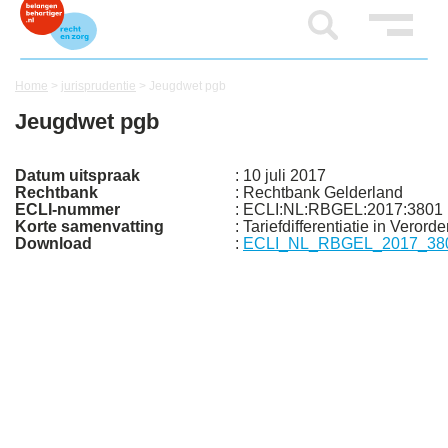
Home
>
jurisprudentie
>
Jeugdwet pgb
Jeugdwet pgb
Datum uitspraak
: 10 juli 2017
Rechtbank
: Rechtbank Gelderland
ECLI-nummer
: ECLI:NL:RBGEL:2017:3801
Korte samenvatting
: Tariefdifferentiatie in Verord
Download
:
ECLI_NL_RBGEL_2017_3801 