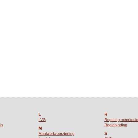
L
R
LVG
Regeling meerkost
is
Regiobinding
M
S
Maatwerkvoorziening