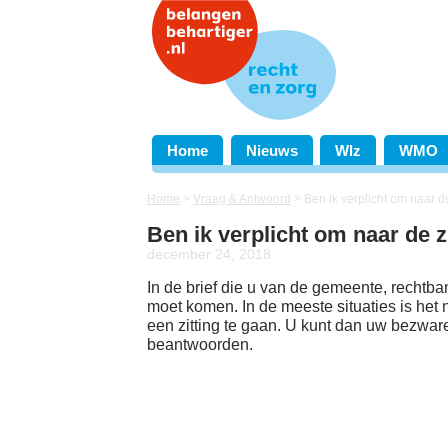
Home
Nieuws
Wlz
WMO
Home
>
Vraag & Antwoord
>
Ben ik verplicht om naar de
Ben ik verplicht om naar de z
december 24, 2018
In de brief die u van de gemeente, rechtban
moet komen. In de meeste situaties is het n
een zitting te gaan. U kunt dan uw bezwa
beantwoorden.