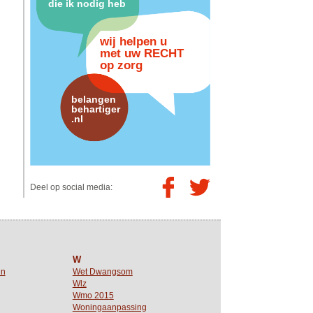
die ik nodig heb
wij helpen u
met uw RECHT
op zorg
belangen
behartiger
.nl
Deel op social media:
W
en
Wet Dwangsom
Wlz
Wmo 2015
Woningaanpassing