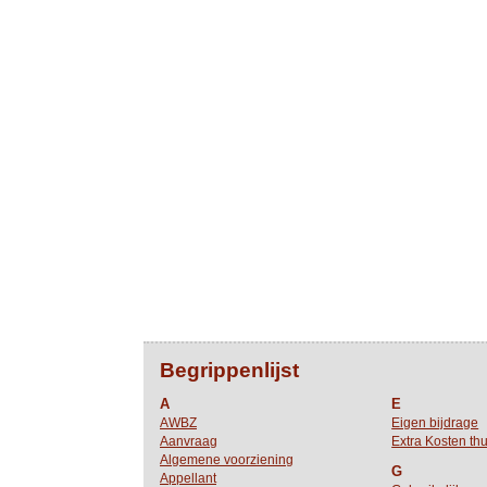
Begrippenlijst
A
E
AWBZ
Eigen bijdrage
Aanvraag
Extra Kosten thu
Algemene voorziening
G
Appellant