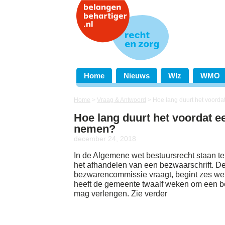
Home
Nieuws
Wlz
WMO
Home
>
Vraag & Antwoord
>
Hoe lang duurt het voord
Hoe lang duurt het voordat 
nemen?
december 24, 2018
In de Algemene wet bestuursrecht staan t
het afhandelen van een bezwaarschrift. D
bezwarencommissie vraagt, begint zes we
heeft de gemeente twaalf weken om een be
mag verlengen. Zie verder