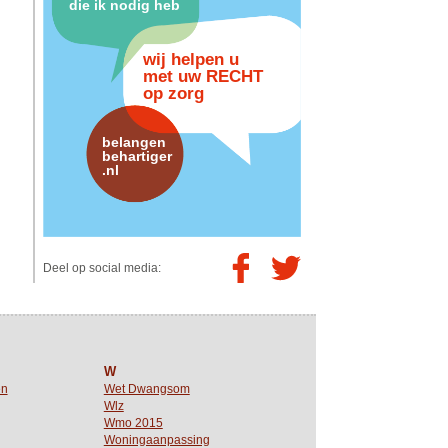
die ik nodig heb
wij helpen u
met uw RECHT
op zorg
belangen
behartiger
.nl
Deel op social media:
W
en
Wet Dwangsom
Wlz
Wmo 2015
Woningaanpassing