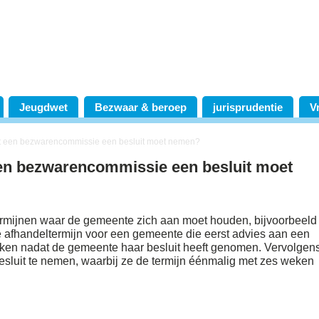
Jeugdwet
Bezwaar & beroep
jurisprudentie
V
at een bezwarencommissie een besluit moet nemen?
een bezwarencommissie een besluit moet
ermijnen waar de gemeente zich aan moet houden, bijvoorbeeld 
e afhandeltermijn voor een gemeente die eerst advies aan een
ken nadat de gemeente haar besluit heeft genomen. Vervolgen
sluit te nemen, waarbij ze de termijn éénmalig met zes weken