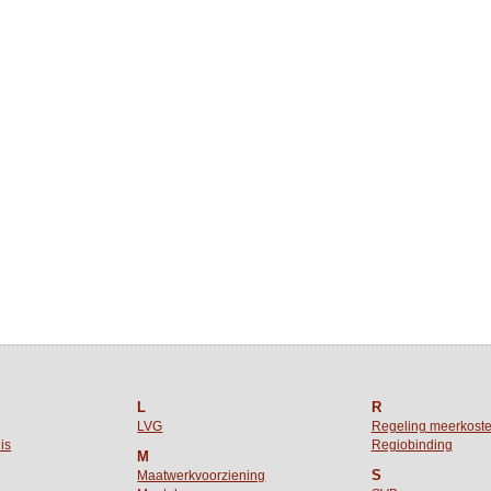
L
R
LVG
Regeling meerkost
is
Regiobinding
M
S
Maatwerkvoorziening