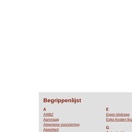
Begrippenlijst
A
E
AWBZ
Eigen bijdrage
Aanvraag
Extra Kosten thu
Algemene voorziening
G
Appellant