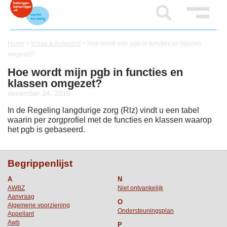
Home
>
Vraag & Antwoord
>
Hoe wordt mijn pgb in functies en klassen
omgezet?
Hoe wordt mijn pgb in functies en
klassen omgezet?
december 24, 2018
In de Regeling langdurige zorg (Rlz) vindt u een tabel
waarin per zorgprofiel met de functies en klassen waarop
het pgb is gebaseerd.
Begrippenlijst
A
N
AWBZ
Niet ontvankelijk
Aanvraag
O
Algemene voorziening
Ondersteuningsplan
Appellant
Awb
P