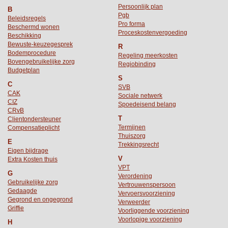
Persoonlijk plan
B
Pgb
Beleidsregels
Pro forma
Beschermd wonen
Proceskostenvergoeding
Beschikking
Bewuste-keuzegesprek
R
Bodemprocedure
Regeling meerkosten
Bovengebruikelijke zorg
Regiobinding
Budgetplan
S
C
SVB
CAK
Sociale netwerk
CIZ
Spoedeisend belang
CRvB
T
Clientondersteuner
Termijnen
Compensatieplicht
Thuiszorg
E
Trekkingsrecht
Eigen bijdrage
V
Extra Kosten thuis
VPT
G
Verordening
Gebruikelijke zorg
Vertrouwenspersoon
Gedaagde
Vervoersvoorziening
Gegrond en ongegrond
Verweerder
Griffie
Voorliggende voorziening
Voorlopige voorziening
H