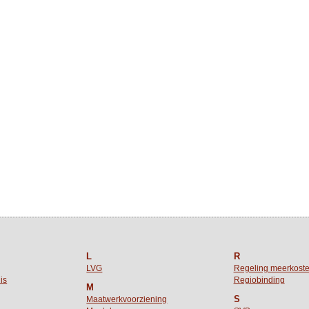
L
R
LVG
Regeling meerkost
is
Regiobinding
M
S
Maatwerkvoorziening