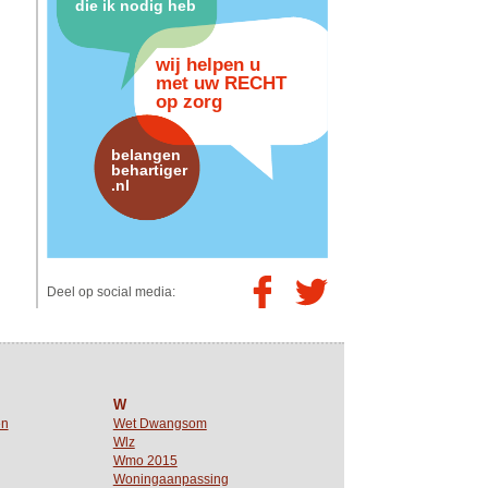
die ik nodig heb
wij helpen u
met uw RECHT
op zorg
belangen
behartiger
.nl
Deel op social media:
W
en
Wet Dwangsom
Wlz
Wmo 2015
Woningaanpassing