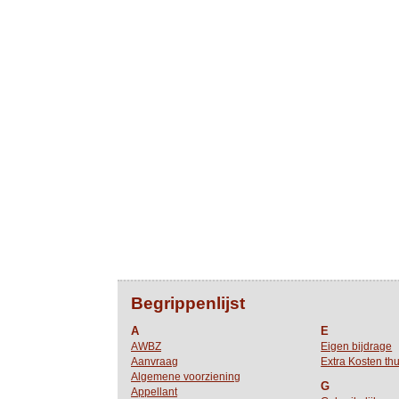
Begrippenlijst
A
E
AWBZ
Eigen bijdrage
Aanvraag
Extra Kosten thu
Algemene voorziening
G
Appellant