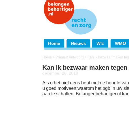
Home
Nieuws
Wlz
WMO
Home
>
Vraag & Antwoord
>
Kan ik bezwaar maken teg
Kan ik bezwaar maken tegen 
december 26, 2018
Als u het niet eens bent met de hoogte van
u goed motiveert waarom het pgb in uw sit
aan te schaffen. Belangenbehartiger.nl ka