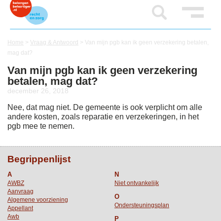
Home
>
Vraag & Antwoord
>
Van mijn pgb kan ik geen verzekering betalen,
mag dat?
Van mijn pgb kan ik geen verzekering
betalen, mag dat?
december 26, 2018
Nee, dat mag niet. De gemeente is ook verplicht om alle
andere kosten, zoals reparatie en verzekeringen, in het
pgb mee te nemen.
Begrippenlijst
A
N
AWBZ
Niet ontvankelijk
Aanvraag
O
Algemene voorziening
Ondersteuningsplan
Appellant
Awb
P