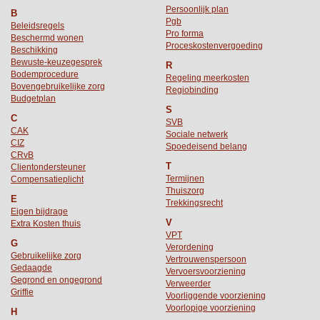
Persoonlijk plan
B
Pgb
Beleidsregels
Pro forma
Beschermd wonen
Proceskostenvergoeding
Beschikking
Bewuste-keuzegesprek
R
Bodemprocedure
Regeling meerkosten
Bovengebruikelijke zorg
Regiobinding
Budgetplan
S
C
SVB
CAK
Sociale netwerk
CIZ
Spoedeisend belang
CRvB
T
Clientondersteuner
Termijnen
Compensatieplicht
Thuiszorg
E
Trekkingsrecht
Eigen bijdrage
V
Extra Kosten thuis
VPT
G
Verordening
Gebruikelijke zorg
Vertrouwenspersoon
Gedaagde
Vervoersvoorziening
Gegrond en ongegrond
Verweerder
Griffie
Voorliggende voorziening
Voorlopige voorziening
H