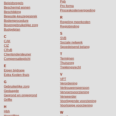
Pgb
Beleidsregels
Pro forma
Beschermd wonen
Proceskostenvergoeding
Beschikking
Bewuste-keuzegesprek
R
Bodemprocedure
Regeling meerkosten
Bovengebruikelijke zorg
Regiobinding
Budgetplan
S
C
SVB
CAK
Sociale netwerk
CIZ
Spoedeisend belang
CRvB
T
Clientondersteuner
Termijnen
Compensatieplicht
Thuiszorg
E
Trekkingsrecht
Eigen bijdrage
V
Extra Kosten thuis
VPT
G
Verordening
Gebruikelijke zorg
Vertrouwenspersoon
Gedaagde
Vervoersvoorziening
Gegrond en ongegrond
Verweerder
Griffie
Voorliggende voorziening
Voorlopige voorziening
H
Hbh
W
Hoorzitting