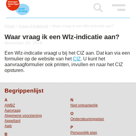
Home
>
Vraag & Antwoord
>
Waar vraag ik een Wlz-indicatie aan?
Waar vraag ik een Wlz-indicatie aan?
december 24, 2018
Een Wlz-indicatie vraagt u bij het CIZ aan. Dat kan via een
formulier op de website van het
CIZ
. U kunt het
aanvraagformulier ook printen, invullen en naar het CIZ
opsturen.
Begrippenlijst
A
N
AWBZ
Niet ontvankelijk
Aanvraag
O
Algemene voorziening
Ondersteuningsplan
Appellant
Awb
P
Persoonlijk plan
B