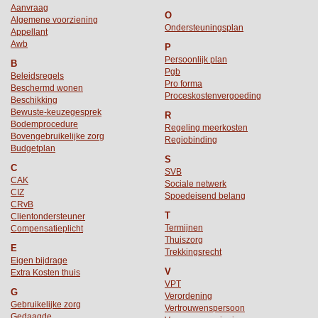
Aanvraag
O
Algemene voorziening
Ondersteuningsplan
Appellant
Awb
P
Persoonlijk plan
B
Pgb
Beleidsregels
Pro forma
Beschermd wonen
Proceskostenvergoeding
Beschikking
Bewuste-keuzegesprek
R
Bodemprocedure
Regeling meerkosten
Bovengebruikelijke zorg
Regiobinding
Budgetplan
S
C
SVB
CAK
Sociale netwerk
CIZ
Spoedeisend belang
CRvB
T
Clientondersteuner
Termijnen
Compensatieplicht
Thuiszorg
E
Trekkingsrecht
Eigen bijdrage
V
Extra Kosten thuis
VPT
G
Verordening
Gebruikelijke zorg
Vertrouwenspersoon
Gedaagde