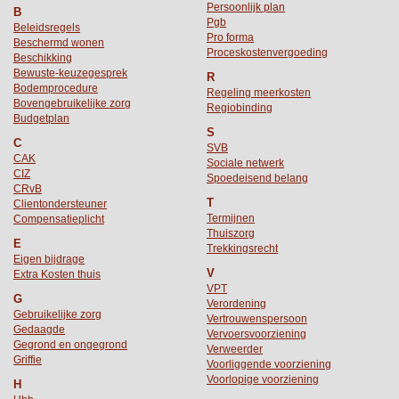
Persoonlijk plan
B
Pgb
Beleidsregels
Pro forma
Beschermd wonen
Proceskostenvergoeding
Beschikking
Bewuste-keuzegesprek
R
Bodemprocedure
Regeling meerkosten
Bovengebruikelijke zorg
Regiobinding
Budgetplan
S
C
SVB
CAK
Sociale netwerk
CIZ
Spoedeisend belang
CRvB
T
Clientondersteuner
Termijnen
Compensatieplicht
Thuiszorg
E
Trekkingsrecht
Eigen bijdrage
V
Extra Kosten thuis
VPT
G
Verordening
Gebruikelijke zorg
Vertrouwenspersoon
Gedaagde
Vervoersvoorziening
Gegrond en ongegrond
Verweerder
Griffie
Voorliggende voorziening
Voorlopige voorziening
H