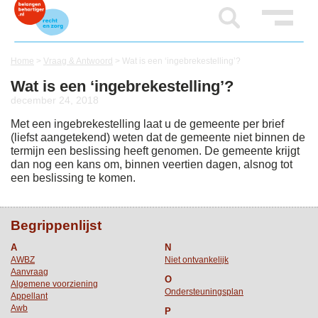
Home
>
Vraag & Antwoord
>
Wat is een ‘ingebrekestelling’?
Wat is een ‘ingebrekestelling’?
december 24, 2018
Met een ingebrekestelling laat u de gemeente per brief
(liefst aangetekend) weten dat de gemeente niet binnen de
termijn een beslissing heeft genomen. De gemeente krijgt
dan nog een kans om, binnen veertien dagen, alsnog tot
een beslissing te komen.
Begrippenlijst
A
N
AWBZ
Niet ontvankelijk
Aanvraag
O
Algemene voorziening
Ondersteuningsplan
Appellant
Awb
P