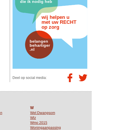
die ik nodig heb
wij helpen u
met uw RECHT
op zorg
belangen
behartiger
.nl
Deel op social media:
W
en
Wet Dwangsom
Wlz
Wmo 2015
Woningaanpassing