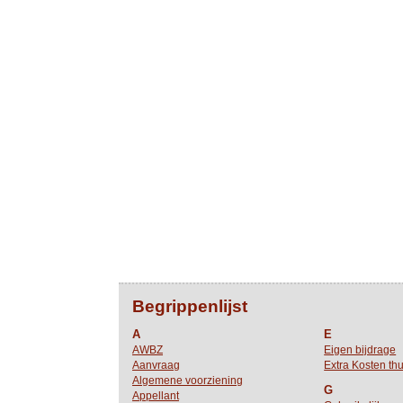
Begrippenlijst
A
E
AWBZ
Eigen bijdrage
Aanvraag
Extra Kosten thu
Algemene voorziening
G
Appellant