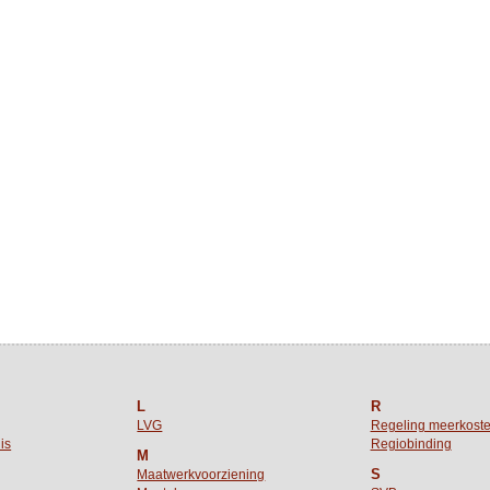
L
R
LVG
Regeling meerkost
is
Regiobinding
M
S
Maatwerkvoorziening