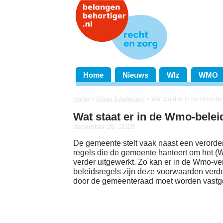
Home
Nieuws
Wlz
WMO
Home
>
Vraag & Antwoord
>
Wat staat er in de Wmo-be
Wat staat er in de Wmo-belei
december 26, 2018
De gemeente stelt vaak naast een verorde
regels die de gemeente hanteert om het (W
verder uitgewerkt. Zo kan er in de Wmo-v
beleidsregels zijn deze voorwaarden verder
door de gemeenteraad moet worden vastgest