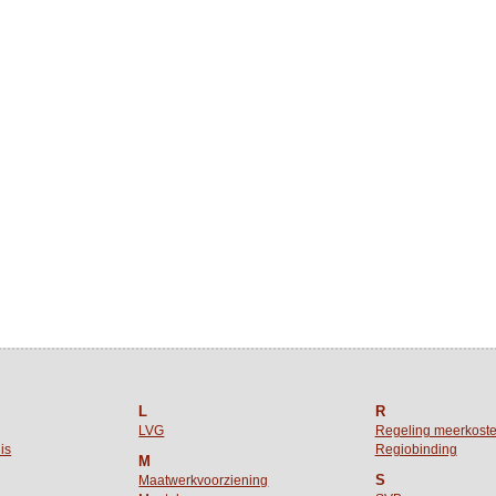
L
R
LVG
Regeling meerkost
is
Regiobinding
M
S
Maatwerkvoorziening