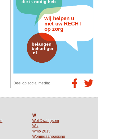
die ik nodig heb
wij helpen u
met uw RECHT
op zorg
belangen
behartiger
.nl
Deel op social media:
W
en
Wet Dwangsom
Wlz
Wmo 2015
Woningaanpassing