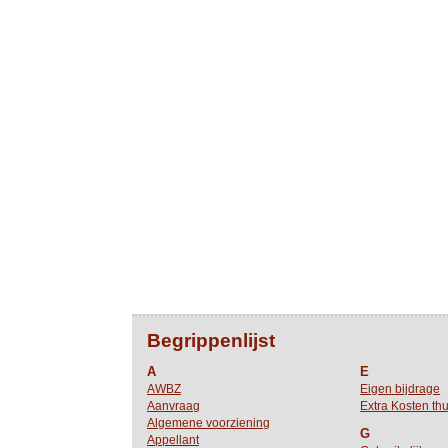
Begrippenlijst
A
E
AWBZ
Eigen bijdrage
Aanvraag
Extra Kosten thu
Algemene voorziening
G
Appellant