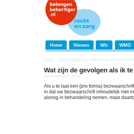
Home
Nieuws
Wlz
WMO
Home
>
Vraag & Antwoord
>
Wat zijn de gevolgen als i
Wat zijn de gevolgen als ik t
december 24, 2018
Als u te laat een (pro forma) bezwaarschrif
in dat uw bezwaarschrift inhoudelijk niet
alsnog in behandeling nemen, maar daartoe i