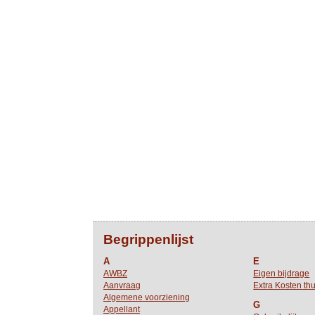
Begrippenlijst
A
E
AWBZ
Eigen bijdrage
Aanvraag
Extra Kosten thu
Algemene voorziening
G
Appellant