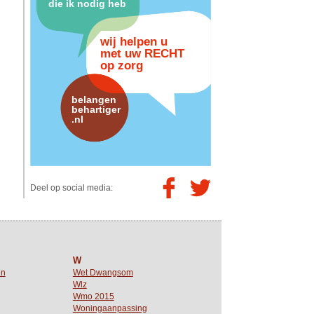
die ik nodig heb
wij helpen u
met uw RECHT
op zorg
belangen
behartiger
.nl
Deel op social media:
W
en
Wet Dwangsom
Wlz
Wmo 2015
Woningaanpassing