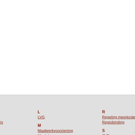
L
R
LVG
Regeling meerkost
is
Regiobinding
M
S
Maatwerkvoorziening