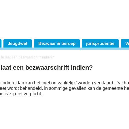
Jeugdwet
Bezwaar & beroep
jurisprudentie
V
k te laat een bezwaarschrift indien?
e laat een bezwaarschrift indien?
t indien, dan kan het ‘niet ontvankelijk’ worden verklaard. Dat h
 meer wordt behandeld. In sommige gevallen kan de gemeente he
s zij niet verplicht.