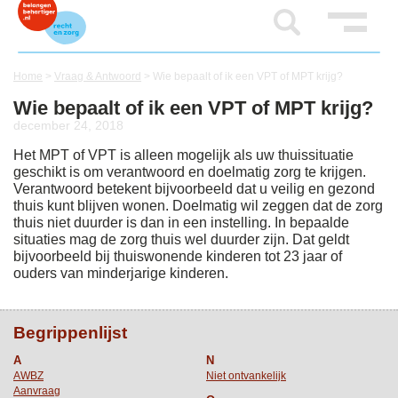
Home
>
Vraag & Antwoord
>
Wie bepaalt of ik een VPT of MPT krijg?
Wie bepaalt of ik een VPT of MPT krijg?
december 24, 2018
Het MPT of VPT is alleen mogelijk als uw thuissituatie
geschikt is om verantwoord en doelmatig zorg te krijgen.
Verantwoord betekent bijvoorbeeld dat u veilig en gezond
thuis kunt blijven wonen. Doelmatig wil zeggen dat de zorg
thuis niet duurder is dan in een instelling. In bepaalde
situaties mag de zorg thuis wel duurder zijn. Dat geldt
bijvoorbeeld bij thuiswonende kinderen tot 23 jaar of
ouders van minderjarige kinderen.
Begrippenlijst
A
N
AWBZ
Niet ontvankelijk
Aanvraag