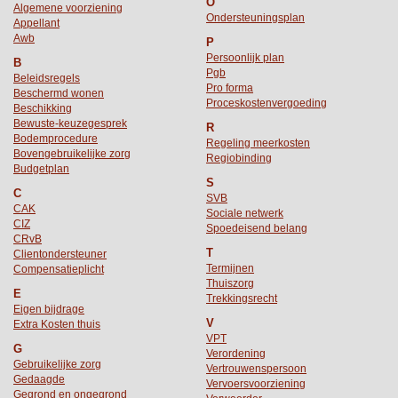
O
Algemene voorziening
Ondersteuningsplan
Appellant
Awb
P
Persoonlijk plan
B
Pgb
Beleidsregels
Pro forma
Beschermd wonen
Proceskostenvergoeding
Beschikking
Bewuste-keuzegesprek
R
Bodemprocedure
Regeling meerkosten
Bovengebruikelijke zorg
Regiobinding
Budgetplan
S
C
SVB
CAK
Sociale netwerk
CIZ
Spoedeisend belang
CRvB
T
Clientondersteuner
Termijnen
Compensatieplicht
Thuiszorg
E
Trekkingsrecht
Eigen bijdrage
V
Extra Kosten thuis
VPT
G
Verordening
Gebruikelijke zorg
Vertrouwenspersoon
Gedaagde
Vervoersvoorziening
Gegrond en ongegrond