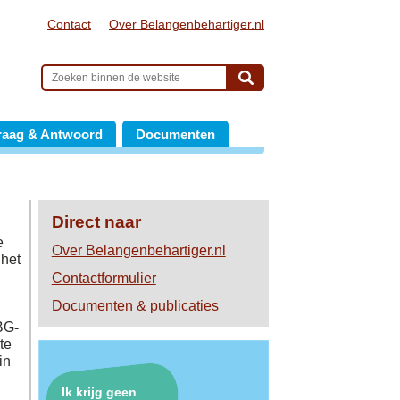
Contact
Over Belangenbehartiger.nl
raag & Antwoord
Documenten
Direct naar
e
Over Belangenbehartiger.nl
 het
Contactformulier
Documenten & publicaties
(BG-
te
in
Ik krijg geen