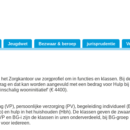
Jeugdwet
Bezwaar & beroep
jurisprudentie
V
et Zorgkantoor uw zorgprofiel om in functies en klassen. Bij d
drag en dat kan worden aangevuld met een bedrag voor Hulp bij
nschalig wooninitiatief’ (€ 4400).
ging (VP), persoonlijke verzorging (PV), begeleiding individueel 
p) en hulp in het huishouden (Hbh). De klassen geven de zwaar
 VP en BG-i zijn de klassen in uren onderverdeeld, bij BG-groep 
 voor iedereen.