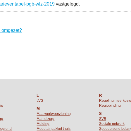
tarieventabel-pgb-wlz-2019
vastgelegd.
n omgezet?
L
R
LVG
Regeling meerkost
is
Regiobinding
M
S
Maatwerkvoorziening
org
Mantelzorg
SVB
Melding
Sociale netwerk
gegrond
Modulair pakket thuis
Spoedeisend belan