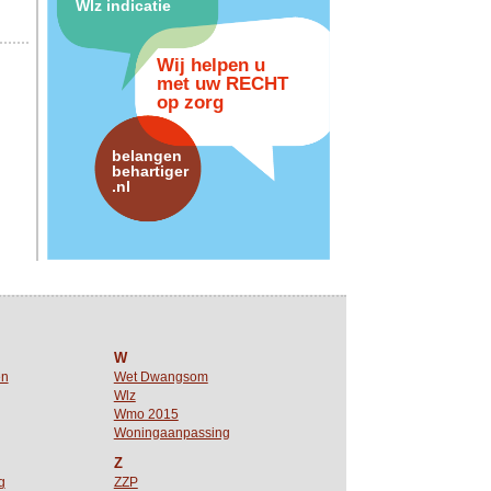
Wlz indicatie
Wij helpen u
met uw RECHT
op zorg
belangen
behartiger
.nl
W
en
Wet Dwangsom
Wlz
Wmo 2015
Woningaanpassing
Z
g
ZZP