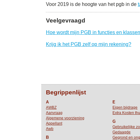
Voor 2019 is de hoogte van het pgb in de
Veelgevraagd
Hoe wordt mijn PGB in functies en klasse
Krijg ik het PGB zelf op mijn rekening?
Begrippenlijst
A
E
AWBZ
Eigen bijdrage
Aanvraag
Extra Kosten thu
Algemene voorziening
G
Appellant
Gebruikelijke z
Awb
Gedaagde
B
Gegrond en on