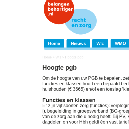
Home
Nieuws
Wlz
WMO
Home
>
Wlz
>
Hoogte pgb
Hoogte pgb
Om de hoogte van uw PGB te bepalen, zet h
functies en klassen hoort een bepaald be
huishouden (€ 3665) en/of een toeslag ‘klei
Functies en klassen
Er zijn vijf soorten zorg (functies): verple
i), begeleiding in groepsverband (BG-groe
van de zorg aan die u nodig heeft. Bij PV,
dagdelen en voor Hbh geldt één vast tarief