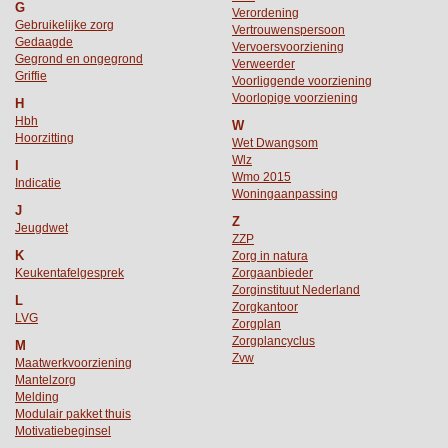
G
Verordening
Gebruikelijke zorg
Vertrouwenspersoon
Gedaagde
Vervoersvoorziening
Gegrond en ongegrond
Verweerder
Griffie
Voorliggende voorziening
Voorlopige voorziening
H
Hbh
W
Hoorzitting
Wet Dwangsom
Wlz
I
Wmo 2015
Indicatie
Woningaanpassing
J
Z
Jeugdwet
ZZP
K
Zorg in natura
Keukentafelgesprek
Zorgaanbieder
Zorginstituut Nederland
L
Zorgkantoor
LVG
Zorgplan
Zorgplancyclus
M
Zvw
Maatwerkvoorziening
Mantelzorg
Melding
Modulair pakket thuis
Motivatiebeginsel