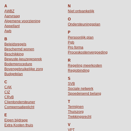
A
N
AWBZ
Niet ontvankelijk
Aanvraag
O
Algemene voorziening
Ondersteuningsplan
Appellant
Awb
P
Persoonlijk plan
B
Pgb
Beleidsregels
Pro forma
Beschermd wonen
Proceskostenvergoeding
Beschikking
Bewuste-keuzegesprek
R
Bodemprocedure
Regeling meerkosten
Bovengebruikelijke zorg
Regiobinding
Budgetplan
S
C
SVB
CAK
Sociale netwerk
CIZ
Spoedeisend belang
CRvB
T
Clientondersteuner
Termijnen
Compensatieplicht
Thuiszorg
E
Trekkingsrecht
Eigen bijdrage
V
Extra Kosten thuis
VPT