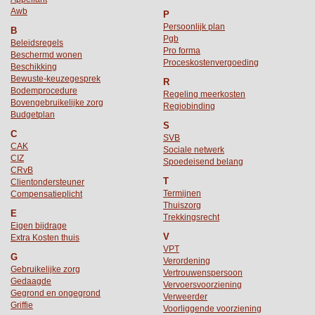
Awb
P
Persoonlijk plan
B
Pgb
Beleidsregels
Pro forma
Beschermd wonen
Proceskostenvergoeding
Beschikking
Bewuste-keuzegesprek
R
Bodemprocedure
Regeling meerkosten
Bovengebruikelijke zorg
Regiobinding
Budgetplan
S
C
SVB
CAK
Sociale netwerk
CIZ
Spoedeisend belang
CRvB
T
Clientondersteuner
Termijnen
Compensatieplicht
Thuiszorg
E
Trekkingsrecht
Eigen bijdrage
V
Extra Kosten thuis
VPT
G
Verordening
Gebruikelijke zorg
Vertrouwenspersoon
Gedaagde
Vervoersvoorziening
Gegrond en ongegrond
Verweerder
Griffie
Voorliggende voorziening