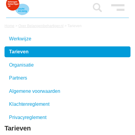
Home
>
Over Belangenbehartiger.nl
>
Tarieven
Werkwijze
Tarieven
Organisatie
Partners
Algemene voorwaarden
Klachtenreglement
Privacyreglement
Tarieven